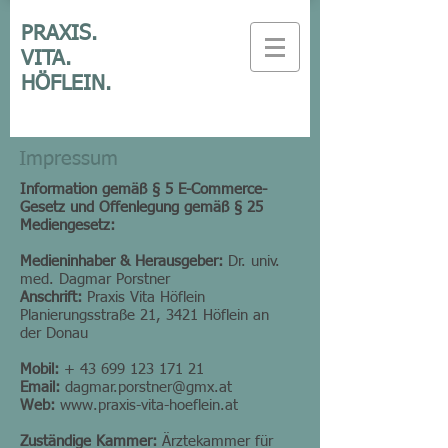
PRAXIS.
VITA.
HÖFLEIN.
Impressum
Information gemäß § 5 E-Commerce-
Gesetz und Offenlegung gemäß § 25
Mediengesetz:
Medieninhaber & Herausgeber:
Dr. univ.
med. Dagmar Porstner
Anschrift:
Praxis Vita Höflein
Planierungsstraße 21, 3421 Höflein an
der Donau
Mobil:
+
43 699 123 171 21
Email:
dagmar.porstner@gmx.at
Web:
www.praxis-vita-hoeflein.at
Zuständige Kammer:
Ärztekammer für